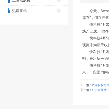
三轴点胶机
热熔胶机
今天，Steam官
库存”，但在开
快科技4月22
缺乏三成。 很
快科技4月5日
现黄牛为新手收
快科技4月3日
明，推出这一约
快科技4月3日
来，一段国内内
上一篇：
双组份胶枪
下一篇：
钉在耻辱柱上