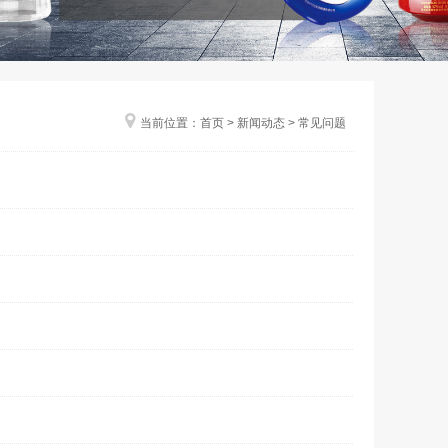
当前位置：
首页
>
新闻动态
>
常见问题