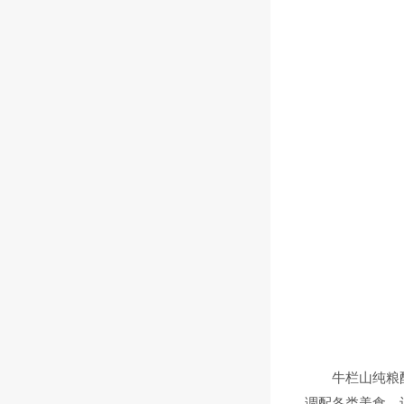
牛栏山纯粮酿制
调配各类美食，