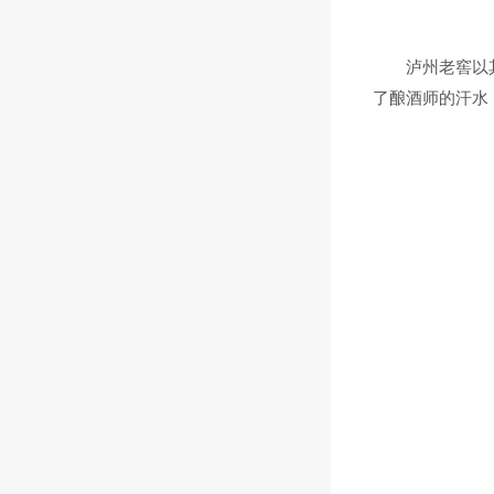
泸州老窖以其深
了酿酒师的汗水