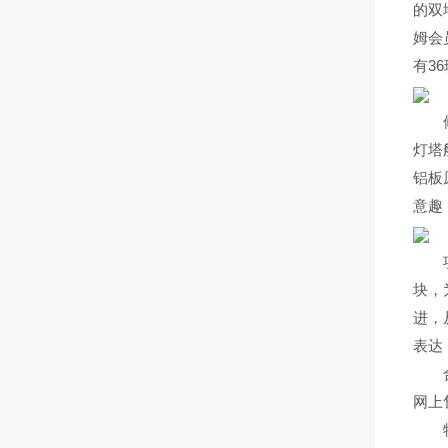
的双
姆会
有3
修建
灯塔
铝板
意趣
项目
块，
进，
表达
合肥
网上
特别