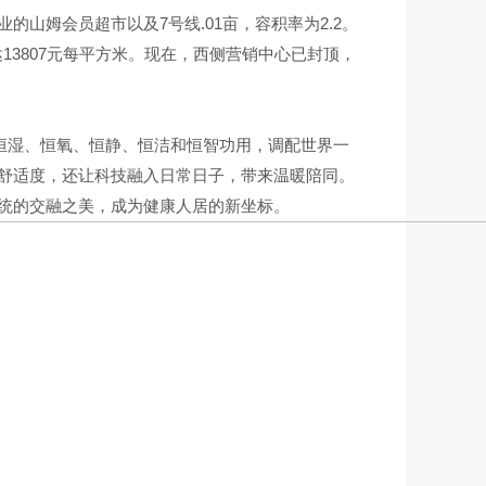
姆会员超市以及7号线.01亩，容积率为2.2。
价达13807元每平方米。现在，西侧营销中心已封顶，
恒湿、恒氧、恒静、恒洁和恒智功用，调配世界一
舒适度，还让科技融入日常日子，带来温暖陪同。
统的交融之美，成为健康人居的新坐标。