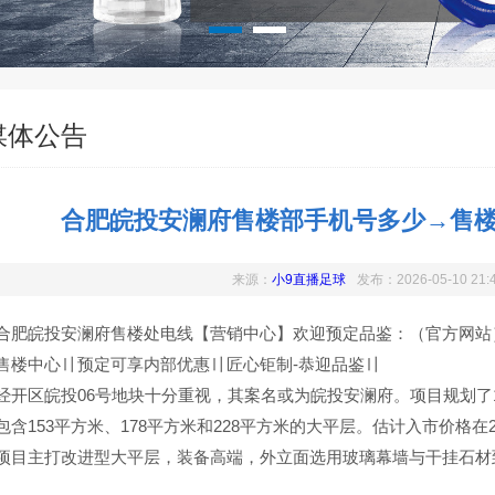
媒体公告
合肥皖投安澜府售楼部手机号多少→售
来源：
小9直播足球
发布：2026-05-10 21:4
皖投安澜府售楼处电线【营销中心】欢迎预定品鉴：（官方网站）售楼处:
售楼中心〢预定可享内部优惠〢匠心钜制-恭迎品鉴〢
区皖投06号地块十分重视，其案名或为皖投安澜府。项目规划了15栋
包含153平方米、178平方米和228平方米的大平层。估计入市价格在
项目主打改进型大平层，装备高端，外立面选用玻璃幕墙与干挂石材