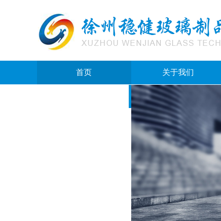
首页
关于我们
网站地图