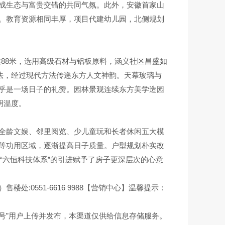
成生态与富贵交错的共同气氛。此外，安徽首家山
。教育资源相同丰厚，项目代建幼儿园，北侧规划
88米，选用高级石材与铝板原料，涵义社区昌盛如
法，经过现代方法传递东方人文神韵。天幕玻璃与
乎是一场日子的礼赞。园林景观连续东方美学造园
明温度。
龄文娱、邻里阅览、少儿童玩和长者休闲五大模
等功用区域，逐渐提高日子质量。户型规划朴实改
。“六恒科技体系”的引进赋予了房子更深层次的心意
0551-6616 9988【营销中心】温馨提示：
号”用户上传并发布，本渠道仅供给信息存储服务。