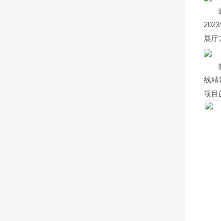
皖投
20
展厅
皖投
线精
项目